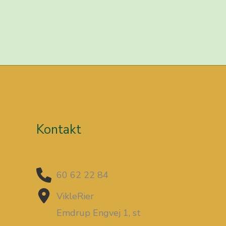
Kontakt
60 62 22 84
VikleRier
Emdrup Engvej 1, st