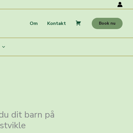
Om
Kontakt
Book nu
K
u
r
v
u dit barn på
stvikle