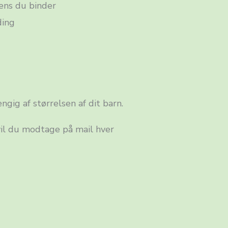
mens du binder
ding
ngig af størrelsen af dit barn.
 vil du modtage på mail hver