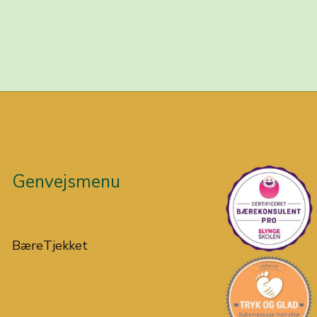
Genvejsmenu
BæreTjekket