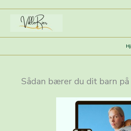
Gå
til
indholdet
H
Sådan bærer du dit barn på 