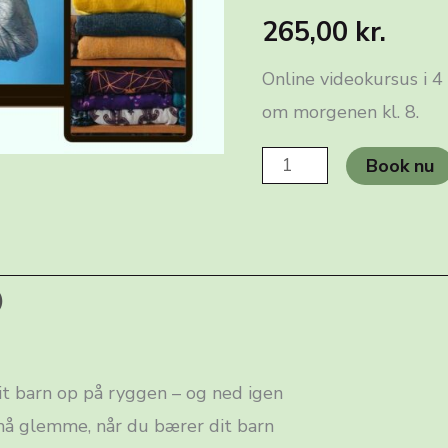
265,00
kr.
Online videokursus i 4 
om morgenen kl. 8.
Sådan
Book nu
bærer
du
dit
barn
)
på
ryggen
it barn op på ryggen – og ned igen
i
må glemme, når du bærer dit barn
en