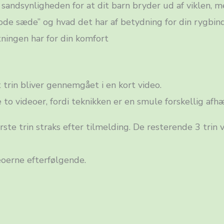
sandsynligheden for at dit barn bryder ud af viklen, 
fastvikle
ode sæde” og hvad det har af betydning for din rygbin
antal
ningen har for din komfort
t trin bliver gennemgået i en kort video.
 to videoer, fordi teknikken er en smule forskellig afhæ
ste trin straks efter tilmelding. De resterende 3 trin
eoerne efterfølgende.