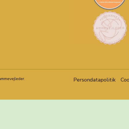
 ammevejleder.
Persondatapolitik
Coo