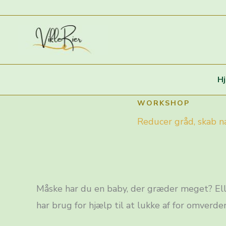
Gå
til
indholdet
H
WORKSHOP
Reducer gråd, skab n
Måske har du en baby, der græder meget? Ell
har brug for hjælp til at lukke af for omverd