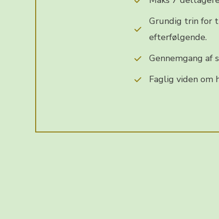
Maks 7 deltagere (
Grundig trin for 
efterfølgende.
Gennemgang af sik
Faglig viden om h