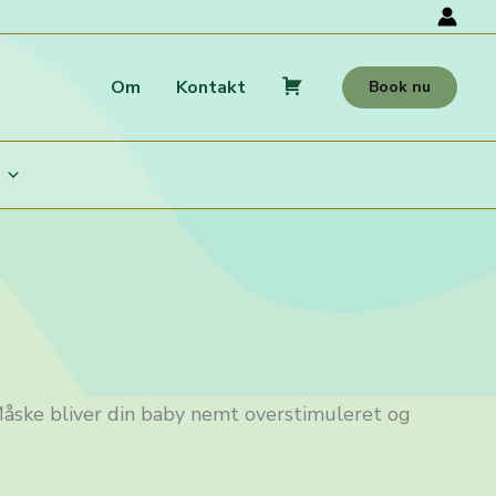
Om
Kontakt
Book nu
K
u
r
v
åske bliver din baby nemt overstimuleret og