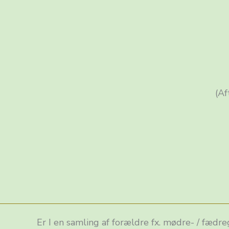
(Af
Er I en samling af forældre fx. mødre- / fædr