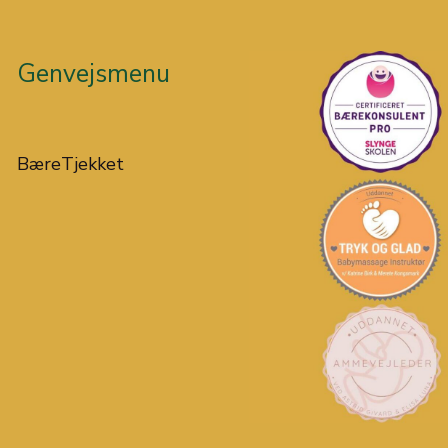
Genvejsmenu
BæreTjekket