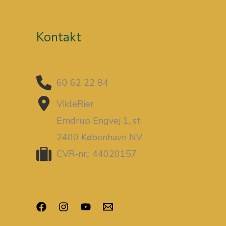
Kontakt
60 62 22 84
VikleRier
Emdrup Engvej 1, st
2400 København NV
CVR-nr.: 44020157