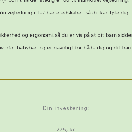
+ børn), så der stadig er tid til individuel vejledning.
trin vejledning i 1-2 bæreredskaber, så du kan føle di
kerhed og ergonomi, så du er vis på at dit barn sidde
vorfor babybæring er gavnligt for både dig og dit barn
Din investering:
275,- kr.