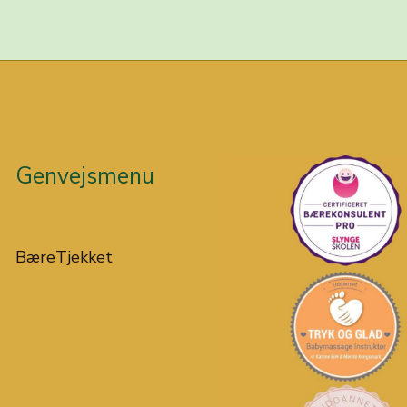
Genvejsmenu
BæreTjekket