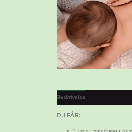
Beskrivelse
Yderligere info
DU FÅR:
1 times vejledning i kla