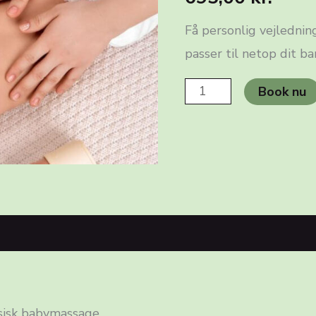
Få personlig vejlednin
passer til netop dit ba
Personlig
Book nu
babymassage
antal
rmation
Anmeldelser (0)
ssisk babymassage.