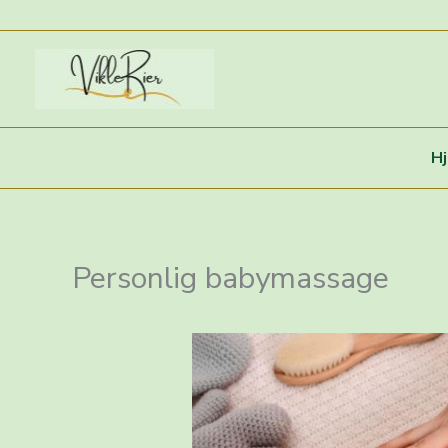
Gå
til
indholdet
H
Personlig babymassage