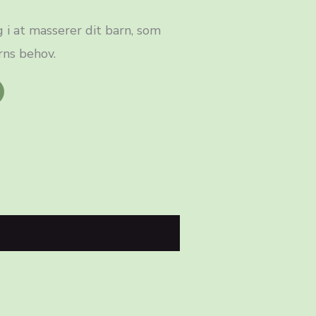
g i at masserer dit barn, som
rns behov.