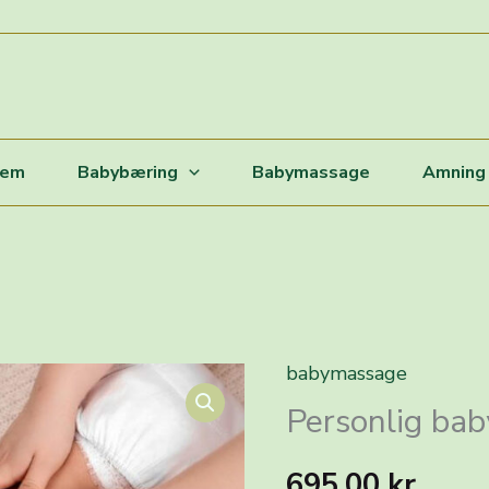
jem
Babybæring
Babymassage
Amning
babymassage
Personlig ba
695,00
kr.