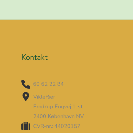
Kontakt
60 62 22 84
VikleRier
Emdrup Engvej 1, st
2400 København NV
CVR-nr.: 44020157