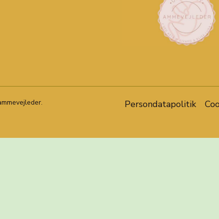
 ammevejleder.
Persondatapolitik
Coo