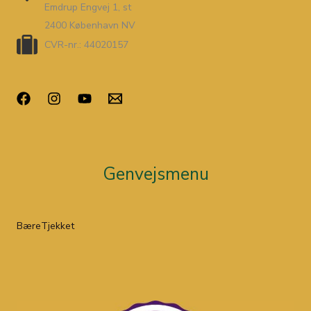
Emdrup Engvej 1, st
2400 København NV
CVR-nr.: 44020157
Genvejsmenu
BæreTjekket