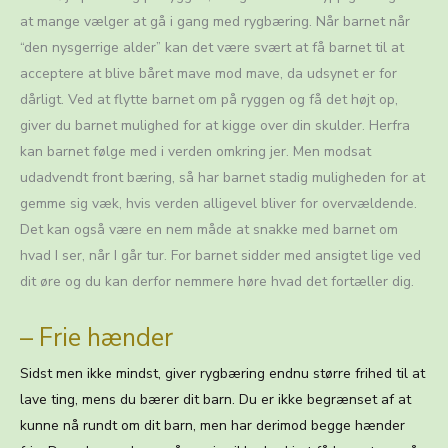
at mange vælger at gå i gang med rygbæring. Når barnet når
“den nysgerrige alder” kan det være svært at få barnet til at
acceptere at blive båret mave mod mave, da udsynet er for
dårligt. Ved at flytte barnet om på ryggen og få det højt op,
giver du barnet mulighed for at kigge over din skulder. Herfra
kan barnet følge med i verden omkring jer. Men modsat
udadvendt front bæring, så har barnet stadig muligheden for at
gemme sig væk, hvis verden alligevel bliver for overvældende.
Det kan også være en nem måde at snakke med barnet om
hvad I ser, når I går tur. For barnet sidder med ansigtet lige ved
dit øre og du kan derfor nemmere høre hvad det fortæller dig.
– Frie hænder
Sidst men ikke mindst, giver rygbæring endnu større frihed til at
lave ting, mens du bærer dit barn. Du er ikke begrænset af at
kunne nå rundt om dit barn, men har derimod begge hænder