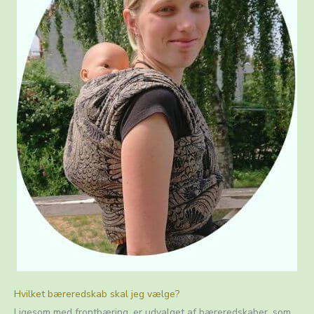
Hvilket bæreredskab skal jeg vælge?
Ligesom med frontbæring, er udvalget af bæreredskaber, som