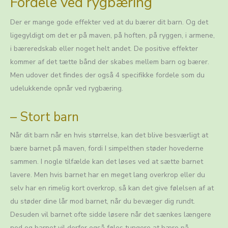
Fordele ved rygbæring
Der er mange gode effekter ved at du bærer dit barn. Og det
ligegyldigt om det er på maven, på hoften, på ryggen, i armene,
i bæreredskab eller noget helt andet. De positive effekter
kommer af det tætte bånd der skabes mellem barn og bærer.
Men udover det findes der også 4 specifikke fordele som du
udelukkende opnår ved rygbæring.
– Stort barn
Når dit barn når en hvis størrelse, kan det blive besværligt at
bære barnet på maven, fordi I simpelthen støder hovederne
sammen. I nogle tilfælde kan det løses ved at sætte barnet
lavere. Men hvis barnet har en meget lang overkrop eller du
selv har en rimelig kort overkrop, så kan det give følelsen af at
du støder dine lår mod barnet, når du bevæger dig rundt.
Desuden vil barnet ofte sidde løsere når det sænkes længere
ned og barnet vil derfor også føles tungere at bære på.