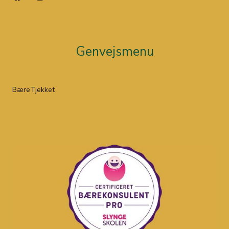
Genvejsmenu
BæreTjekket