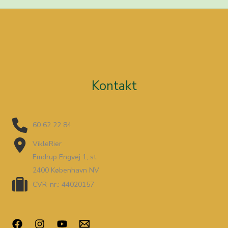
Kontakt
60 62 22 84
VikleRier
Emdrup Engvej 1, st
2400 København NV
CVR-nr.: 44020157